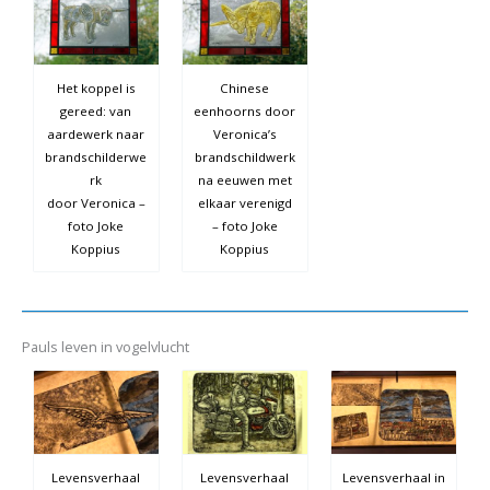
Het koppel is
Chinese
gereed: van
eenhoorns door
aardewerk naar
Veronica’s
brandschilderwe
brandschildwerk
rk
na eeuwen met
door Veronica –
elkaar verenigd
foto Joke
– foto Joke
Koppius
Koppius
Pauls leven in vogelvlucht
Levensverhaal
Levensverhaal
Levensverhaal in