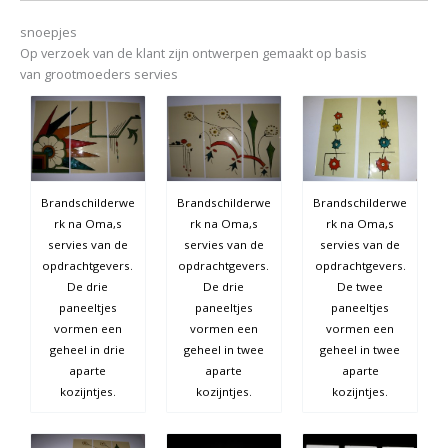
snoepjes
Op verzoek van de klant zijn ontwerpen gemaakt op basis
van grootmoeders servies
Brandschilderwe
Brandschilderwe
Brandschilderwe
rk na Oma,s
rk na Oma,s
rk na Oma,s
servies van de
servies van de
servies van de
opdrachtgevers.
opdrachtgevers.
opdrachtgevers.
De drie
De drie
De twee
paneeltjes
paneeltjes
paneeltjes
vormen een
vormen een
vormen een
geheel in drie
geheel in twee
geheel in twee
aparte
aparte
aparte
kozijntjes.
kozijntjes.
kozijntjes.