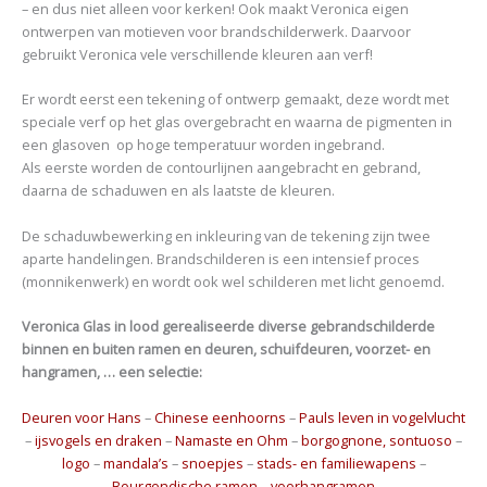
– en dus niet alleen voor kerken! Ook maakt Veronica eigen
ontwerpen van motieven voor brandschilderwerk. Daarvoor
gebruikt Veronica vele verschillende kleuren aan verf!
Er wordt eerst een tekening of ontwerp gemaakt, deze wordt met
speciale verf op het glas overgebracht en waarna de pigmenten in
een glasoven op hoge temperatuur worden ingebrand.
Als eerste worden de contourlijnen aangebracht en gebrand,
daarna de schaduwen en als laatste de kleuren.
De schaduwbewerking en inkleuring van de tekening zijn twee
aparte handelingen. Brandschilderen is een intensief proces
(monnikenwerk) en wordt ook wel schilderen met licht genoemd.
Veronica Glas in lood gerealiseerde diverse gebrandschilderde
binnen en buiten ramen en deuren, schuifdeuren, voorzet- en
hangramen, … een selectie:
Deuren voor Hans
–
Chinese eenhoorns
–
Pauls leven in vogelvlucht
–
ijsvogels en draken
–
Namaste en Ohm
–
borgognone, sontuoso
–
logo
–
mandala’s
–
snoepjes
–
stads- en familiewapens
–
Bourgondische ramen
–
voorhangramen