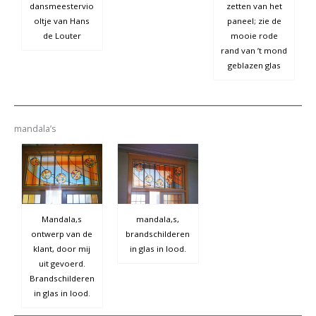
dansmeestervio
zetten van het
oltje van Hans
paneel; zie de
de Louter
mooie rode
rand van ’t mond
geblazen glas
mandala’s
Mandala,s
mandala,s,
ontwerp van de
brandschilderen
klant, door mij
in glas in lood.
uit gevoerd.
Brandschilderen
in glas in lood.