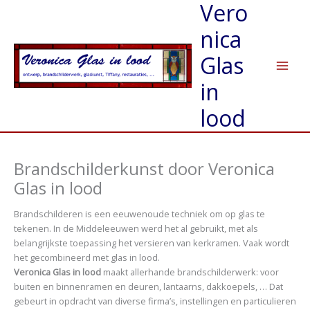
Vero
Ga
naar
nica
de
inhoud
Glas
in
lood
Brandschilderkunst door Veronica
Glas in lood
Brandschilderen is een eeuwenoude techniek om op glas te
tekenen. In de Middeleeuwen werd het al gebruikt, met als
belangrijkste toepassing het versieren van kerkramen. Vaak wordt
het gecombineerd met glas in lood.
Veronica Glas in lood
maakt allerhande brandschilderwerk: voor
buiten en binnenramen en deuren, lantaarns, dakkoepels, … Dat
gebeurt in opdracht van diverse firma’s, instellingen en particulieren