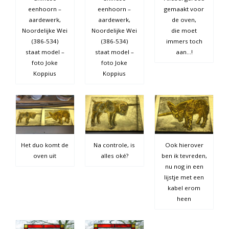
eenhoorn –
eenhoorn –
gemaakt voor
aardewerk,
aardewerk,
de oven,
Noordelijke Wei
Noordelijke Wei
die moet
(386-534)
(386-534)
immers toch
staat model –
staat model –
aan…!
foto Joke
foto Joke
Koppius
Koppius
Het duo komt de
Na controle, is
Ook hierover
oven uit
alles oké?
ben ik tevreden,
nu nog in een
lijstje met een
kabel erom
heen