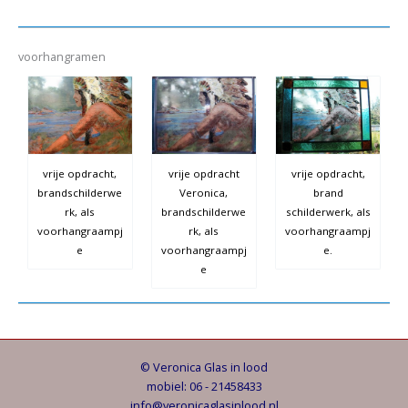
voorhangramen
vrije opdracht,
vrije opdracht
vrije opdracht,
brandschilderwe
Veronica,
brand
rk, als
brandschilderwe
schilderwerk, als
voorhangraampj
rk, als
voorhangraampj
e
voorhangraampj
e.
e
© Veronica Glas in lood
mobiel: 06 - 21458433
info@veronicaglasinlood.nl