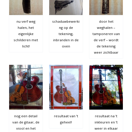
nu verf weg
schaduwbewerki
door het
halen, het
ng op de
weghalen –
eigenlijke
tekening,
tamponeren van
schilderen met
inbranden in de
de verf – wordt
licht!
oven
de tekening
weer zichtbaar
nog een detail
resultaat van ’t
resultaat na ’t
van de gitaar, de
geheel!
inkleuren en ’t
viool en het
weer in elkaar