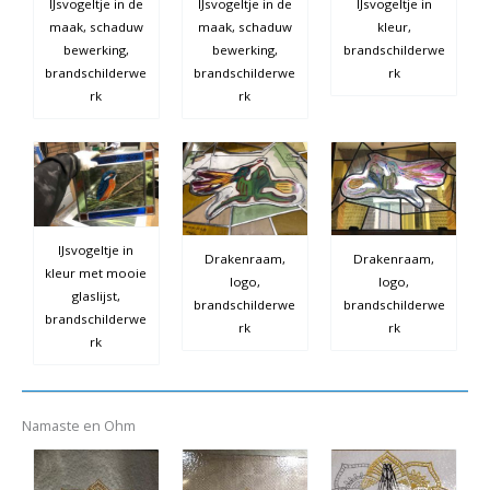
IJsvogeltje in de
IJsvogeltje in de
IJsvogeltje in
maak, schaduw
maak, schaduw
kleur,
bewerking,
bewerking,
brandschilderwe
brandschilderwe
brandschilderwe
rk
rk
rk
IJsvogeltje in
Drakenraam,
Drakenraam,
kleur met mooie
logo,
logo,
glaslijst,
brandschilderwe
brandschilderwe
brandschilderwe
rk
rk
rk
Namaste en Ohm