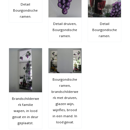
Detail
Bourgondische
ramen.
Detail druiven,
Detail
Bourgondische
Bourgondische
ramen.
ramen.
Bourgondische
ramen,
brandschilderwe
rk met druiven,
Brandschilderwe
glazen wijn,
rk familie
wijnfles, brood
wapen, in lood
in een mand. In
gevat en in deur
lood gevat.
geplaatst.