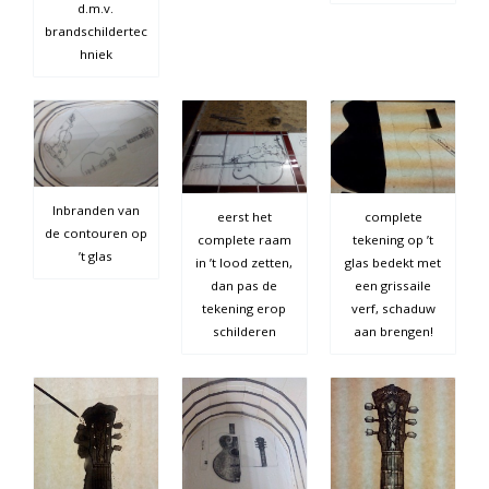
d.m.v.
brandschildertec
hniek
Inbranden van
eerst het
complete
de contouren op
complete raam
tekening op ’t
’t glas
in ’t lood zetten,
glas bedekt met
dan pas de
een grissaile
tekening erop
verf, schaduw
schilderen
aan brengen!