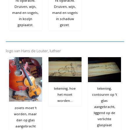
rk opdracht.
rk opdracht.
Druiven, wijn,
Druiven, wijn,
mand en vogels,
mand en vogels
in kozijn
in schaduw
geplaatst.
gezet.
logo van Hans de Louter, luthier
tekening, hoe
tekening,
het moet
contouren op ’t
worden…
glas
aangebracht,
zoiets moet ’t
liggend op de
worden, maar
verlichte
dan op glas
glasplaat
aangebracht