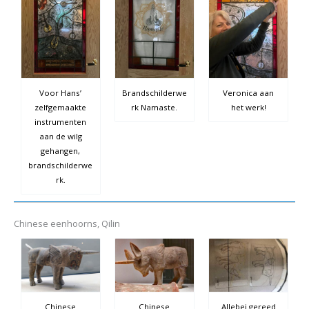
Voor Hans’
Brandschilderwe
Veronica aan
zelfgemaakte
rk Namaste.
het werk!
instrumenten
aan de wilg
gehangen,
brandschilderwe
rk.
Chinese eenhoorns, Qilin
Chinese
Chinese
Allebei gereed